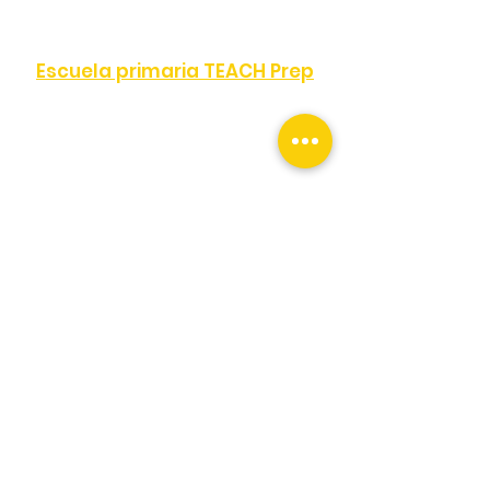
Escuela primaria TEACH Prep
TELÉFONO:
(323) 872-0708
FAX:
(323) 351-2330
8505 S Western Ave, Los Ángeles, CA
90047
TEACH Tech escuela
secundaria chárter
TELÉFONO:
(323) 872-0707
FAX:
(323) 287-0051
10616 S Western Ave, Los Ángeles, CA 90047
TEACH Academia de Tecnologías
TELÉFONO:
(323) 872-0809
FAX:
(323) 351-2322
10045 S Western Ave, Los Ángeles, CA
90047