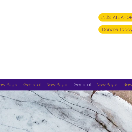
¡ENLÍSTATE AHOR
Donate Today
ew Page
General
New Page
General
New Page
New