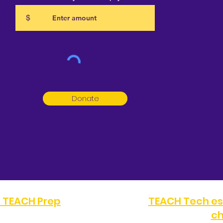
$
Donate
a TEACH Prep
TEACH Tech es
ch