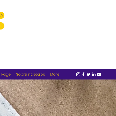
A!
!
 Page
Sobre nosotros
More