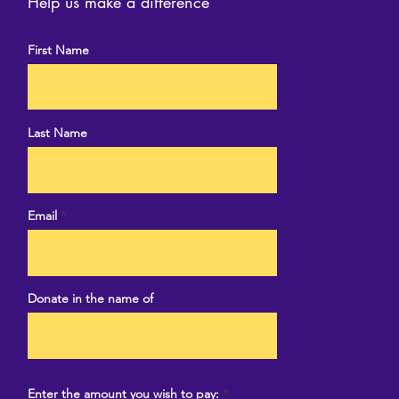
Help us make a difference
First Name
Last Name
Email
Donate in the name of
Enter the amount you wish to pay: