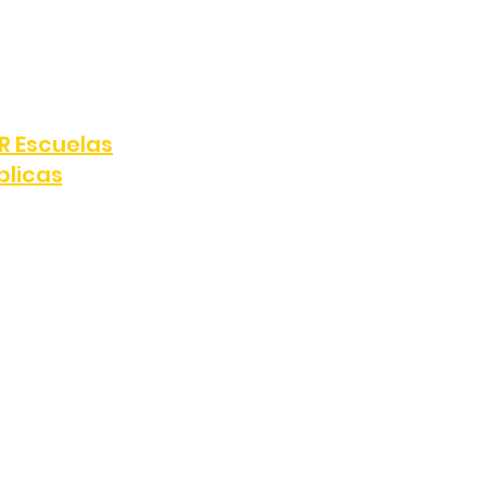
707
FAX:
(323) 287-0051
e, Los Ángeles, CA 90047
R Escuelas
blicas
808
FAX:
(323) 389-4898
y, Los Ángeles, CA 90047
e, Zoom registration forms, or
s for marketing or promotional