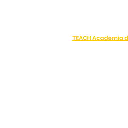
TELÉFONO:
(323) 872-0708
8505 S Western Ave, Los 
TEACH Academia d
TELÉFONO:
(323) 872-0809
10045 S Western Ave, Los
10000 S Western Ave, Los
We respect your privacy. Mobi
other communication channels 